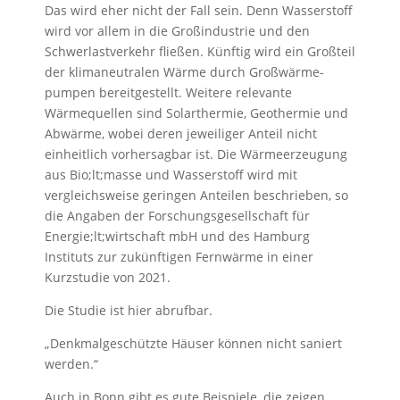
Das wird eher nicht der Fall sein. Denn Wasserstoff
wird vor allem in die Großindustrie und den
Schwerlastverkehr fließen. Künftig wird ein Großteil
der klimaneutralen Wärme durch Groß­wärme­
pumpen bereitgestellt. Weitere relevante
Wärmequellen sind Solarthermie, Geo­thermie und
Abwärme, wobei deren jeweiliger Anteil nicht
einheitlich vorhersagbar ist. Die Wärme­erzeu­gung
aus Bio;lt;­masse und Wasserstoff wird mit
vergleichsweise geringen Anteilen beschrieben, so
die Angaben der Forschung­sgesellschaft für
Energie;lt;­wirtschaft mbH und des Hamburg
Instituts zur zukünftigen Fernwärme in einer
Kurzstudie von 2021.
Die Studie ist hier abrufbar.
„Denkmalgeschützte Häuser können nicht saniert
werden.“
Auch in Bonn gibt es gute Beispiele, die zeigen,