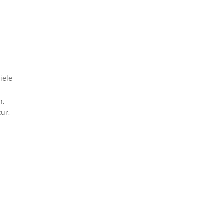
,
iele
n,
ur,