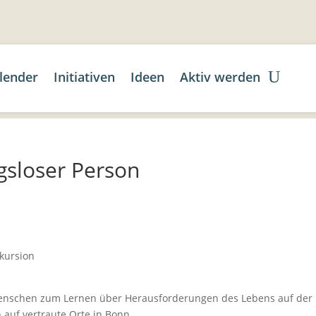
lender
Initiativen
Ideen
Aktiv werden
gsloser Person
xkursion
enschen zum Lernen über Herausforderungen des Lebens auf der
auf vertraute Orte in Bonn.