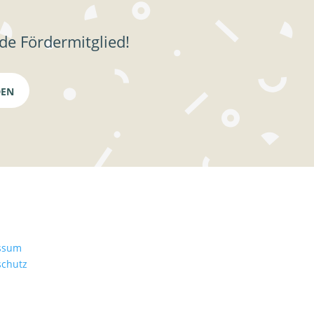
de Fördermitglied!
DEN
n
ssum
schutz