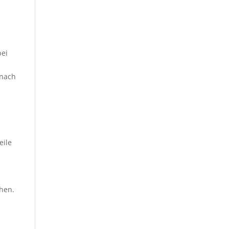
bei
 nach
eile
chen.