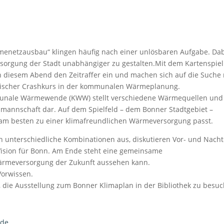
enetzausbau“ klingen häufig nach einer unlösbaren Aufgabe. Da
ersorgung der Stadt unabhängiger zu gestalten.Mit dem Kartenspiel
diesem Abend den Zeitraffer ein und machen sich auf die Suche
erischer Crashkurs in der kommunalen Wärmeplanung.
unale Wärmewende (KWW) stellt verschiedene Wärmequellen und
llmannschaft dar. Auf dem Spielfeld – dem Bonner Stadtgebiet –
 am besten zu einer klimafreundlichen Wärmeversorgung passt.
 unterschiedliche Kombinationen aus, diskutieren Vor- und Nacht
e Vision für Bonn. Am Ende steht eine gemeinsame
 Wärmeversorgung der Zukunft aussehen kann.
Vorwissen.
, die Ausstellung zum Bonner Klimaplan in der Bibliothek zu besu
.de